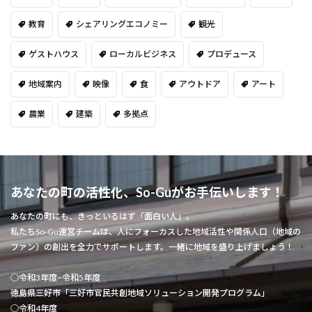
教育
シェアリングエコノミー
観光
ゲストハウス
ローカルビジネス
プロデュース
地域案内
映像
食
アウトドア
アート
農業
建築
多拠点
あなたの町の活性化、So-Guがお手伝いします！
あなたの町にも、きっといるはず「面白い人」。
私たちSo-Gu運営チームは、人にフォーカスした地域活性や関係人口（地域の
ファン）の創出を全力でサポートします。一緒に地域を盛り上げましょう！
○令和3年度~令和5年度
徳島県三好市「三好市官民共創地域ソリューション開発プログラム」
○令和4年度