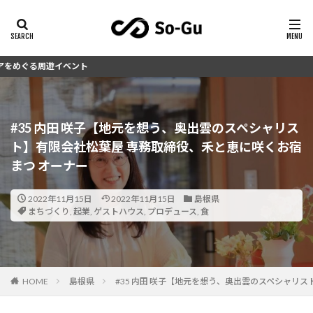
【
#35 内田 咲子【地元を想う、奥出雲のスペシャリス
ト】有限会社松葉屋 専務取締役、禾と恵に咲くお宿
まつ オーナー
2022年11月15日
2022年11月15日
島根県
まちづくり
,
起業
,
ゲストハウス
,
プロデュース
,
食
HOME
島根県
#35 内田 咲子【地元を想う、奥出雲のスペシャリ