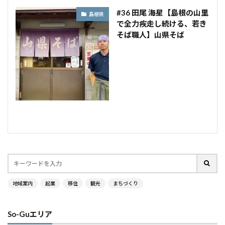
#36 田尾 海星【島根の山里
島根県
で全力疾走し続ける、若き
そば職人】山県そば
地域案内
起業
移住
観光
まちづくり
So-Guエリア