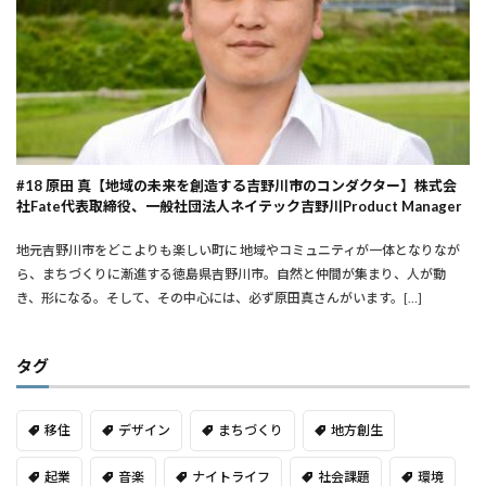
#18 原田 真【地域の未来を創造する吉野川市のコンダクター】株式会
社Fate代表取締役、一般社団法人ネイテック吉野川Product Manager
地元吉野川市をどこよりも楽しい町に ――地域やコミュニティが一体となりなが
ら、まちづくりに漸進する徳島県吉野川市。自然と仲間が集まり、人が動
き、形になる。そして、その中心には、必ず原田真さんがいます。[…]
タグ
移住
デザイン
まちづくり
地方創生
起業
音楽
ナイトライフ
社会課題
環境