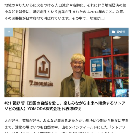
地域のやりたい心に火をつける ――人口減少や高齢化、それに伴う地域経済の縮
小などを背景に、地方創生という言葉が生まれたのは2014年のこと。以来、
その必要性が日本各地で叫ばれています。その中で、地域が[…]
愛媛県
#21 菅野 哲【四国の自然を愛し、楽しみながら未来へ継承するソトア
ソビの達人】YOMODA株式会社 代表取締役
人が好き、笑顔が好き。みんなが集まるあたたかい場所――幼少期から現在に至る
まで、活動の場はいつも自然の中。山をメインフィールドにした「ソトアソ