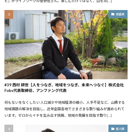
ビ」がライフワークの菅野哲さん。楽しむだけではなく、山をみ[…]
徳島県
#39 西村 耕世【人をつなぎ、地域をつなぎ、未来へつなぐ】株式会社
Fobs代表取締役、アンファング代表
何もないをなくしたい ――人口減少や地域経済の縮小、人手不足など、山積する
地域課題の解決を目指し、近年全国各地でさまざまな取り組みが進められて
います。ゼロからイチを生み出す挑戦、地域の発展を目指す取り[…]
香川県