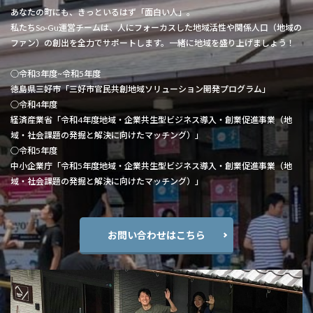
あなたの町にも、きっといるはず「面白い人」。
私たちSo-Gu運営チームは、人にフォーカスした地域活性や関係人口（地域の
ファン）の創出を全力でサポートします。一緒に地域を盛り上げましょう！
○令和3年度~令和5年度
徳島県三好市「三好市官民共創地域ソリューション開発プログラム」
○令和4年度
経済産業省「令和4年度地域・企業共生型ビジネス導入・創業促進事業（地
域・社会課題の発掘と解決に向けたマッチング）」
○令和5年度
中小企業庁「令和5年度地域・企業共生型ビジネス導入・創業促進事業（地
域・社会課題の発掘と解決に向けたマッチング）」
お問い合わせはこちら