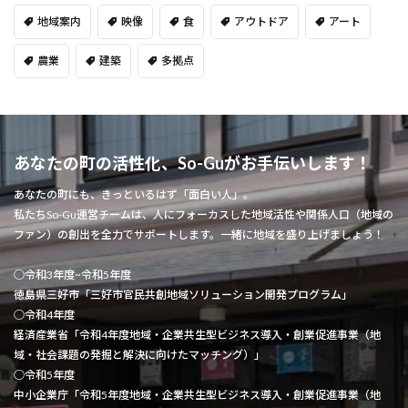
地域案内
映像
食
アウトドア
アート
農業
建築
多拠点
あなたの町の活性化、So-Guがお手伝いします！
あなたの町にも、きっといるはず「面白い人」。
私たちSo-Gu運営チームは、人にフォーカスした地域活性や関係人口（地域の
ファン）の創出を全力でサポートします。一緒に地域を盛り上げましょう！
○令和3年度~令和5年度
徳島県三好市「三好市官民共創地域ソリューション開発プログラム」
○令和4年度
経済産業省「令和4年度地域・企業共生型ビジネス導入・創業促進事業（地
域・社会課題の発掘と解決に向けたマッチング）」
○令和5年度
中小企業庁「令和5年度地域・企業共生型ビジネス導入・創業促進事業（地