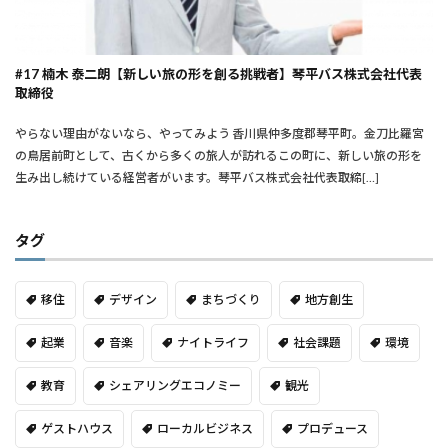
#17 楠木 泰二朗【新しい旅の形を創る挑戦者】琴平バス株式会社代表
取締役
やらない理由がないなら、やってみよう ――香川県仲多度郡琴平町。金刀比羅宮
の鳥居前町として、古くから多くの旅人が訪れるこの町に、新しい旅の形を
生み出し続けている経営者がいます。琴平バス株式会社代表取締[…]
タグ
移住
デザイン
まちづくり
地方創生
起業
音楽
ナイトライフ
社会課題
環境
教育
シェアリングエコノミー
観光
ゲストハウス
ローカルビジネス
プロデュース